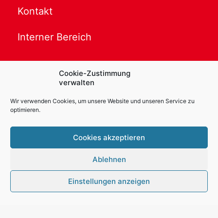
Kontakt
Interner Bereich
Cookie-Zustimmung
verwalten
Powered by
Translate
Wir verwenden Cookies, um unsere Website und unseren Service zu
optimieren.
Ihr Ansprechpartner
Cookies akzeptieren
Thomas Kaessler
Ablehnen
E-Mail:
info@karl-schmidt-cup.de
Mobil : +49-172 1571549
Einstellungen anzeigen