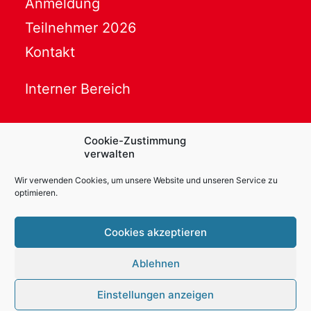
Anmeldung
Teilnehmer 2026
Kontakt
Interner Bereich
Cookie-Zustimmung
verwalten
Powered by
Translate
Wir verwenden Cookies, um unsere Website und unseren Service zu
optimieren.
Ihr Ansprechpartner
Cookies akzeptieren
Thomas Kaessler
Ablehnen
E-Mail:
info@karl-schmidt-cup.de
Mobil : +49-172 1571549
Einstellungen anzeigen